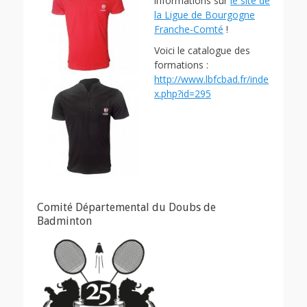
informations sur
le site de
la Ligue de Bourgogne
Franche-Comté
!
Voici le catalogue des
formations :
http://www.lbfcbad.fr/inde
x.php?id=295
Comité Départemental du Doubs de
Badminton