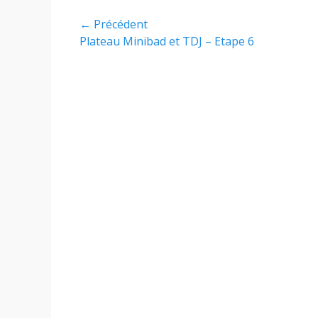
Navigation
← Précédent
Article
Plateau Minibad et TDJ – Etape 6
de
précédent :
l’article