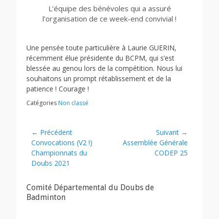
L’équipe des bénévoles qui a assuré
l’organisation de ce week-end convivial !
Une pensée toute particulière à Laurie GUERIN,
récemment élue présidente du BCPM, qui s’est
blessée au genou lors de la compétition. Nous lui
souhaitons un prompt rétablissement et de la
patience ! Courage !
Catégories
Non classé
Navigation
← Précédent
Suivant →
Article
Article
Convocations (V2 !)
Assemblée Générale
de
précédent :
suivant :
Championnats du
CODEP 25
l’article
Doubs 2021
Comité Départemental du Doubs de
Badminton