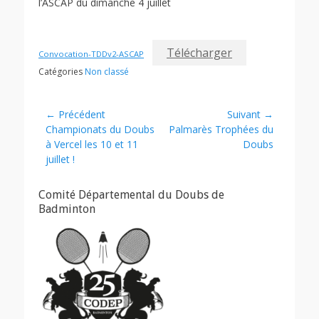
l’ASCAP du dimanche 4 juillet
Télécharger
Convocation-TDDv2-ASCAP
Catégories
Non classé
Navigation
← Précédent
Suivant →
Article
Article
Championats du Doubs
Palmarès Trophées du
de
précédent :
suivant :
à Vercel les 10 et 11
Doubs
l’article
juillet !
Comité Départemental du Doubs de
Badminton