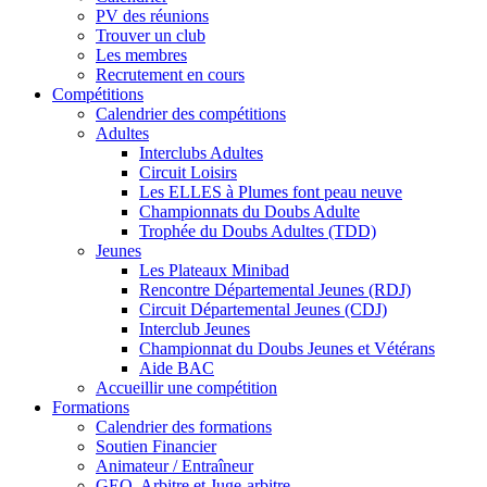
PV des réunions
Trouver un club
Les membres
Recrutement en cours
Compétitions
Calendrier des compétitions
Adultes
Interclubs Adultes
Circuit Loisirs
Les ELLES à Plumes font peau neuve
Championnats du Doubs Adulte
Trophée du Doubs Adultes (TDD)
Jeunes
Les Plateaux Minibad
Rencontre Départemental Jeunes (RDJ)
Circuit Départemental Jeunes (CDJ)
Interclub Jeunes
Championnat du Doubs Jeunes et Vétérans
Aide BAC
Accueillir une compétition
Formations
Calendrier des formations
Soutien Financier
Animateur / Entraîneur
GEO, Arbitre et Juge-arbitre