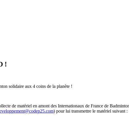
D !
n solidaire aux 4 coins de la planète !
lecte de matériel en amont des Internationaux de France de Badminton à 
eveloppement@codep25.com
) pour lui transmettre le matériel suivant :