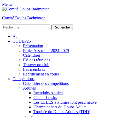
Menu
Comité Doubs Badminton
Rechercher :
Facebook
YouTube
Menu
Aller
Actu
au
CODEP25
principal
contenu
Présentation
Projet Associatif 2024-2029
Calendrier
PV des réunions
Trouver un club
Les membres
Recrutement en cours
Compétitions
Calendrier des compétitions
Adultes
Interclubs Adultes
Circuit Loisirs
Les ELLES à Plumes font peau neuve
Championnats du Doubs Adulte
Trophée du Doubs Adultes (TDD)
Jeunes