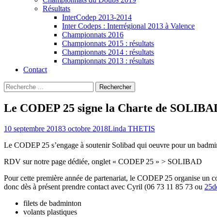
Résultats
InterCodep 2013-2014
Inter Codeps : Interrégional 2013 à Valence
Championnats 2016
Championnats 2015 : résultats
Championnats 2014 : résultats
Championnats 2013 : résultats
Contact
Recherche
Rechercher :
Le CODEP 25 signe la Charte de SOLIBA
Posted
Author
10 septembre 2018
3 octobre 2018
Linda THETIS
on
Le CODEP 25 s’engage à soutenir Solibad qui oeuvre pour un badminto
RDV sur notre page dédiée, onglet « CODEP 25 » > SOLIBAD
Pour cette première année de partenariat, le CODEP 25 organise un col
donc dès à présent prendre contact avec Cyril (06 73 11 85 73 ou
25d
filets de badminton
volants plastiques