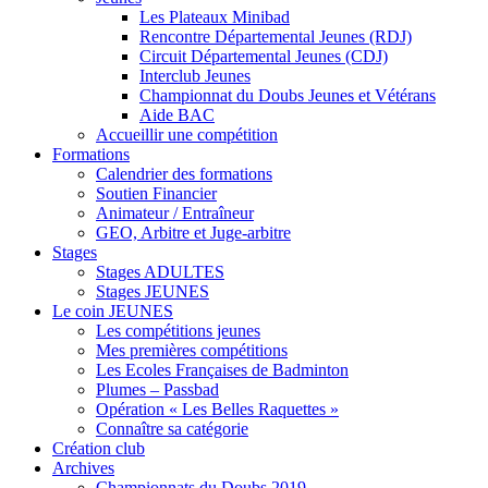
Les Plateaux Minibad
Rencontre Départemental Jeunes (RDJ)
Circuit Départemental Jeunes (CDJ)
Interclub Jeunes
Championnat du Doubs Jeunes et Vétérans
Aide BAC
Accueillir une compétition
Formations
Calendrier des formations
Soutien Financier
Animateur / Entraîneur
GEO, Arbitre et Juge-arbitre
Stages
Stages ADULTES
Stages JEUNES
Le coin JEUNES
Les compétitions jeunes
Mes premières compétitions
Les Ecoles Françaises de Badminton
Plumes – Passbad
Opération « Les Belles Raquettes »
Connaître sa catégorie
Création club
Archives
Championnats du Doubs 2019