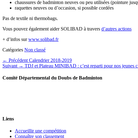
chaussures de badminton neuves ou peu utilisées (pointure jus
raquettes neuves ou d’occasion, si possible cordées
Pas de textile ni thermobags.
Vous pouvez également aider SOLIBAD à travers
d’autres actions
+ d’infos sur
www.solibad.fr
Catégories
Non classé
Navigation
Article
← Précédent
Calendrier 2018-2019
Article
précédent :
Suivant →
TDJ et Plateau MINIBAD : c’est reparti pour nos jeunes c
de
suivant :
l’article
Comité Départemental du Doubs de Badminton
Liens
Accueillir une compétition
Connaître son classement