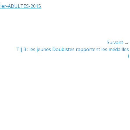
evier-ADULTES-2015
Suivant →
Article
TIJ 3 : les jeunes Doubistes rapportent les médailles
suivant :
!