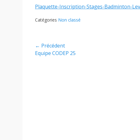
Plaquette-Inscription-Stages-Badminton-L
Catégories
Non classé
Navigation
← Précédent
Article
Equipe CODEP 25
de
précédent :
l’article