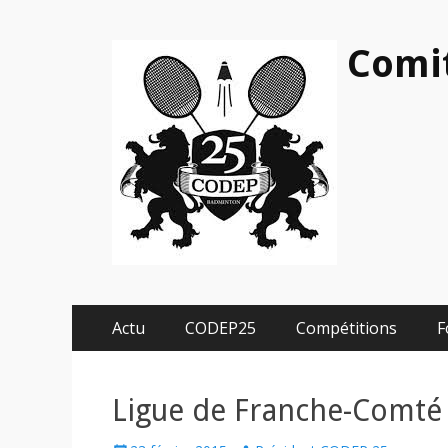
Comi
Menu
Aller
Actu
CODEP25
Compétitions
F
au
principal
contenu
Ligue de Franche-Comté :