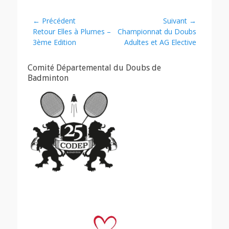
Navigation
← Précédent
Suivant →
Article
Article
Retour Elles à Plumes –
Championnat du Doubs
de
précédent :
suivant :
3ème Edition
Adultes et AG Elective
l’article
Comité Départemental du Doubs de
Badminton