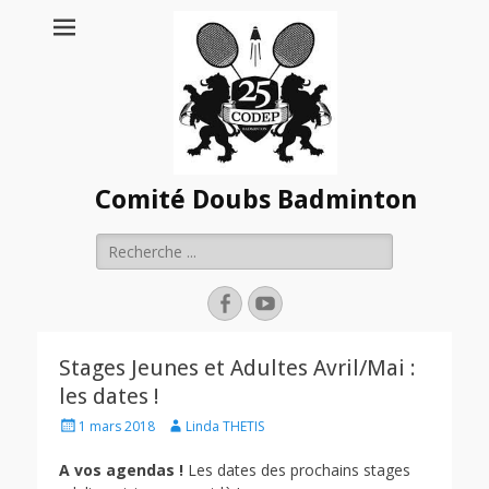
Comité Doubs Badminton
Rechercher :
Facebook
YouTube
Stages Jeunes et Adultes Avril/Mai :
les dates !
Posted
Author
1 mars 2018
Linda THETIS
on
A vos agendas !
Les dates des prochains stages