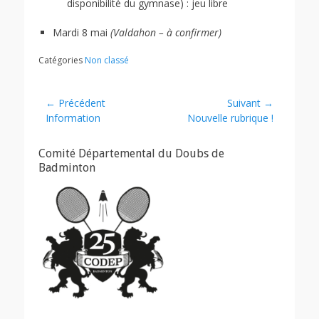
disponibilité du gymnase) : jeu libre
Mardi 8 mai
(Valdahon – à confirmer)
Catégories
Non classé
Navigation
← Précédent
Suivant →
Article
Article
Information
Nouvelle rubrique !
de
précédent :
suivant :
l’article
Comité Départemental du Doubs de
Badminton