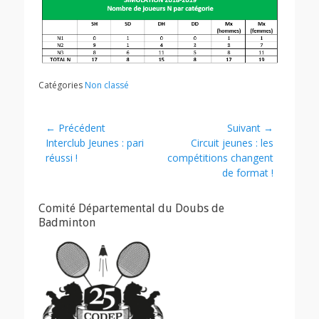
Catégories
Non classé
Navigation
← Précédent
Suivant →
Article
Article
Interclub Jeunes : pari
Circuit jeunes : les
de
précédent :
suivant :
réussi !
compétitions changent
l’article
de format !
Comité Départemental du Doubs de
Badminton