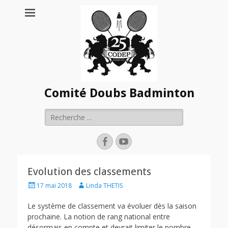
Comité Doubs Badminton
Rechercher :
Facebook
YouTube
Evolution des classements
Posted
Author
17 mai 2018
Linda THETIS
on
Le système de classement va évoluer dès la saison
prochaine. La notion de rang national entre
désormais en compte et devrait limiter le nombre