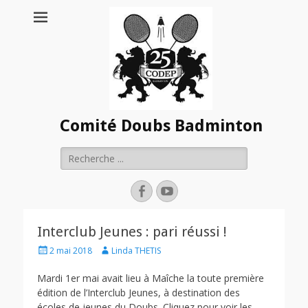
Comité Doubs Badminton
Rechercher :
Facebook
YouTube
Interclub Jeunes : pari réussi !
Posted
Author
2 mai 2018
Linda THETIS
on
Mardi 1er mai avait lieu à Maîche la toute première
édition de l’Interclub Jeunes, à destination des
écoles de jeunes du Doubs. Cliquez pour voir les