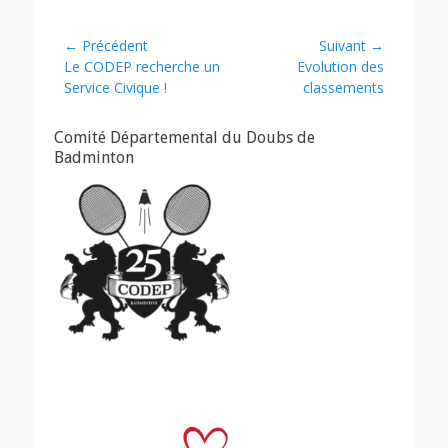
Navigation
← Précédent
Suivant →
Article
Article
Le CODEP recherche un
Evolution des
de
précédent :
suivant :
Service Civique !
classements
l’article
Comité Départemental du Doubs de
Badminton